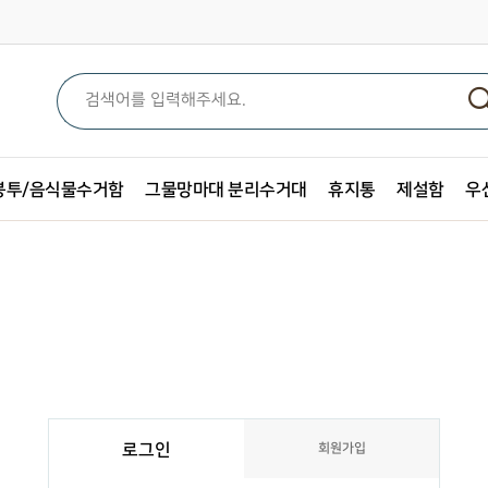
봉투/음식물수거함
그물망마대 분리수거대
휴지통
제설함
우
로그인
회원가입